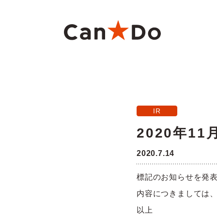
本文へ
重要
1つから注文
新卒採用
財務ハイライト
商
大
中
月
IR
Can★Doについて
コ
経営
株価・株式情報
株
2020年1
役員・組織図
沿
2020.7.14
ご注意
標記のお知らせを発
店舗物件募集
フ
内容につきましては
以上