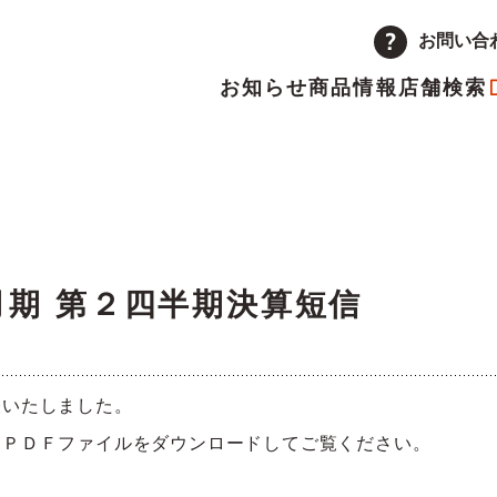
お問い合
お知らせ
商品情報
店舗検索
企業情報
品
量注文
途採用
次情報
店舗
アルバイト採用
決算短信
ーポレートメッセージ
トップメッセージ
主優待制度のご案内
IRカレンダー
1月期 第２四半期決算短信
革
取り組み
表いたしました。
ランチャイズ加盟店募集
委託販売者募集
、ＰＤＦファイルをダウンロードしてご覧ください。