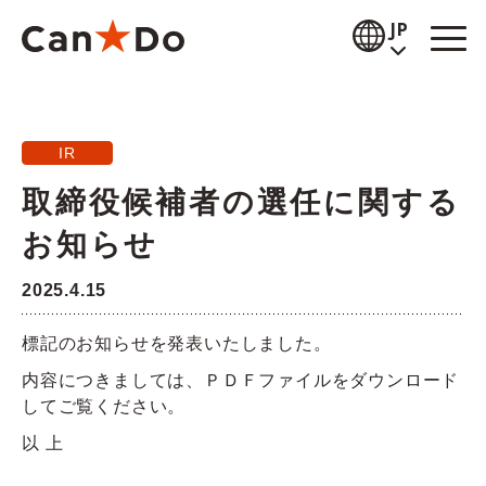
本文へ
JP
閲覧補助
IR
お知らせ
取締役候補者の選任に関する
商品情報
お知らせ
店舗検索
2025.4.15
公式通販
標記のお知らせを発表いたしました。
採用情報
内容につきましては、ＰＤＦファイルをダウンロード
してご覧ください。
企業情報
以 上
IR情報