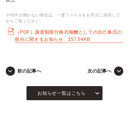
Q&A
※PDFが開かない場合は、一度ファイルをお手元に保存して
からご覧ください。
お問い合わせ
（PDF）譲渡制限付株式報酬としての自己株式の
処分に関するお知らせ
157.54KB
前の記事へ
次の記事へ
お知らせ一覧はこちら