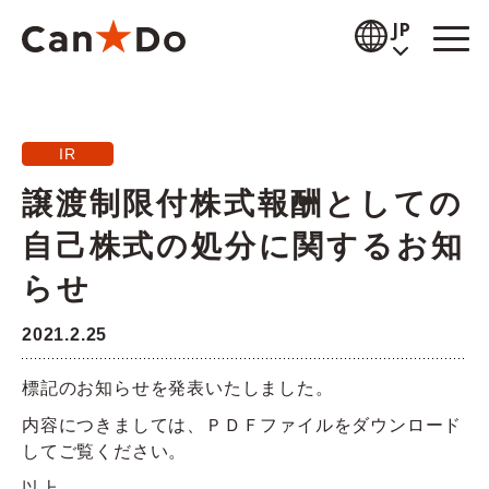
本文へ
JP
閲覧補助
IR
お知らせ
譲渡制限付株式報酬としての
商品情報
自己株式の処分に関するお知
店舗検索
らせ
公式通販
2021.2.25
採用情報
標記のお知らせを発表いたしました。
内容につきましては、ＰＤＦファイルをダウンロード
企業情報
してご覧ください。
IR情報
以上