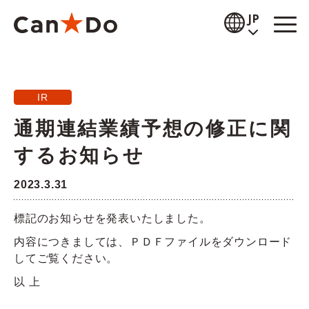
本文へ
JP
閲覧補助
IR
お知らせ
通期連結業績予想の修正に関
商品情報
するお知らせ
店舗検索
2023.3.31
公式通販
標記のお知らせを発表いたしました。
採用情報
内容につきましては、ＰＤＦファイルをダウンロード
してご覧ください。
企業情報
以 上
IR情報