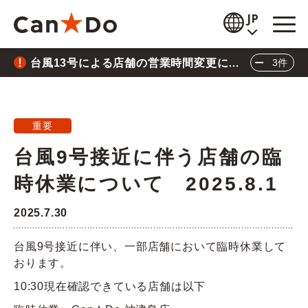
本文へ
JP
台風13号による店舗の営業時間変更につ
3件
閲覧補助
いて
重要
2026.8.05
お知らせ
台風13号による店舗の営業時間変更について
重要
商品情報
台風9号接近に伴う店舗の臨
重要
2026.7.28
店舗検索
時休業について 2025.8.1
熊本県熊本地方の地震による店舗の一時休業に
公式通販
ついて
2025.7.30
重要
2026.6.26
採用情報
台風9号接近に伴い、一部店舗において臨時休業して
三陸沖地震の影響による店舗の臨時休業につい
おります。
企業情報
て
10:30現在確認できている店舗は以下
閉じる
IR情報