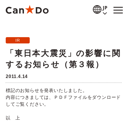
本文へ
JP
閲覧補助
IR
お知らせ
「東日本大震災」の影響に関
商品情報
するお知らせ（第３報）
店舗検索
2011.4.14
公式通販
標記のお知らせを発表いたしました。
内容につきましては、ＰＤＦファイルをダウンロード
採用情報
してご覧ください。
企業情報
以 上
IR情報