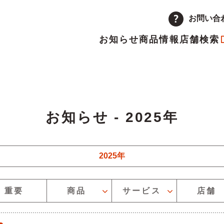
お問い合
お知らせ
商品情報
店舗検索
企業情報
品
量注文
途採用
次情報
店舗
アルバイト採用
決算短信
お知らせ - 2025年
ーポレートメッセージ
トップメッセージ
主優待制度のご案内
IRカレンダー
り込むことができます
革
取り組み
2025年
ーを絞り込むことができます
重要
商品
サービス
店舗
ランチャイズ加盟店募集
委託販売者募集