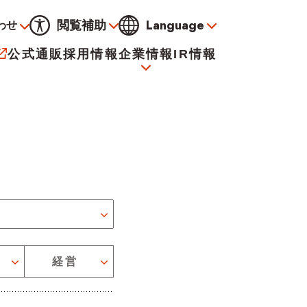
Language
閲覧補助
わせ
通常
黒
青
黄
公式通販
採用情報
企業情報
IR情報
大
標準
小
サービス
決算資料
会社概要
電子公告
イオンについて
経営
海外販売事業社募集