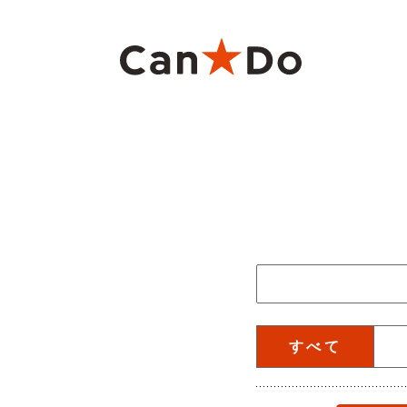
本文へ
重要
1つから注文
新卒採用
財務ハイライト
商
大
中
月
Can★Doについて
コ
経営
株価・株式情報
株
お知らせの年度を絞
役員・組織図
沿
ご注意
お知らせのカテゴリ
すべて
店舗物件募集
フ