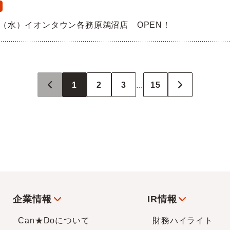
10（水）イオンタウン各務原鵜沼店 OPEN！
1
2
3
...
15
企業情報
IR情報
Can★Doについて
財務ハイライト