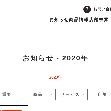
お問い合
お知らせ
商品情報
店舗検索
企業情報
品
量注文
途採用
次情報
店舗
アルバイト採用
決算短信
お知らせ - 2020年
ーポレートメッセージ
トップメッセージ
主優待制度のご案内
IRカレンダー
り込むことができます
革
取り組み
2020年
ーを絞り込むことができます
重要
商品
サービス
店舗
ランチャイズ加盟店募集
委託販売者募集