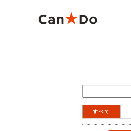
本文へ
重要
1つから注文
新卒採用
財務ハイライト
商
大
中
月
Can★Doについて
コ
経営
株価・株式情報
株
お知らせの年度を絞
役員・組織図
沿
ご注意
お知らせのカテゴリ
すべて
店舗物件募集
フ