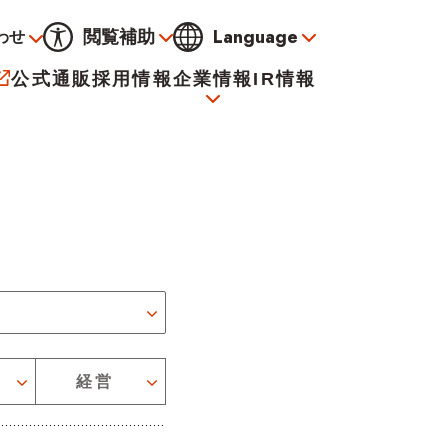
Language
閲覧補助
わせ
通常
黒
青
黄
公式通販
採用情報
企業情報
IR情報
大
標準
小
サービス
決算資料
会社概要
電子公告
イオンについて
経営
海外販売事業社募集