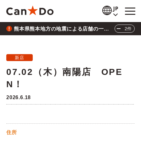
本文へ
JP
熊本県熊本地方の地震による店舗の一時
2件
閲覧補助
休業について
重要
2026.7.28
お知らせ
熊本県熊本地方の地震による店舗の一時休業に
新店
商品情報
ついて
07.02（木）南陽店 OPE
重要
2026.6.26
店舗検索
N！
三陸沖地震の影響による店舗の臨時休業につい
公式通販
て
2026.6.18
閉じる
採用情報
企業情報
住所
IR情報