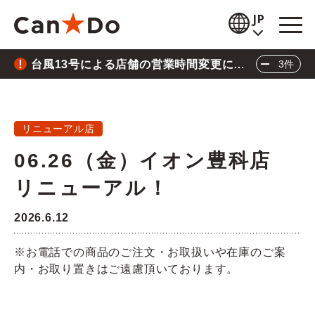
本文へ
JP
台風13号による店舗の営業時間変更につ
3件
閲覧補助
いて
重要
2026.8.05
お知らせ
台風13号による店舗の営業時間変更について
リニューアル店
商品情報
06.26（金）イオン豊科店
重要
2026.7.28
店舗検索
リニューアル！
熊本県熊本地方の地震による店舗の一時休業に
公式通販
ついて
2026.6.12
重要
2026.6.26
採用情報
※お電話での商品のご注文・お取扱いや在庫のご案
三陸沖地震の影響による店舗の臨時休業につい
内・お取り置きはご遠慮頂いております。
企業情報
て
閉じる
IR情報