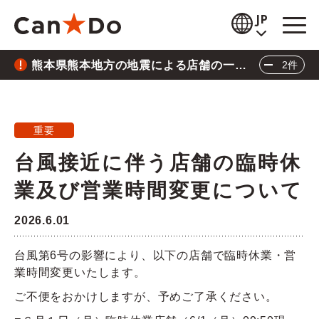
本文へ
JP
熊本県熊本地方の地震による店舗の一時
2件
閲覧補助
休業について
重要
2026.7.28
お知らせ
熊本県熊本地方の地震による店舗の一時休業に
重要
商品情報
ついて
台風接近に伴う店舗の臨時休
重要
2026.6.26
店舗検索
業及び営業時間変更について
三陸沖地震の影響による店舗の臨時休業につい
公式通販
て
2026.6.01
閉じる
採用情報
台風第6号の影響により、以下の店舗で臨時休業・営
業時間変更いたします。
企業情報
ご不便をおかけしますが、予めご了承ください。
IR情報