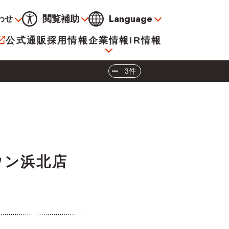
Language
閲覧補助
わせ
通常
黒
青
黄
公式通販
採用情報
企業情報
IR情報
大
標準
小
3件
サービス
決算資料
会社概要
電子公告
タウン浜北店
イオンについて
海外販売事業社募集