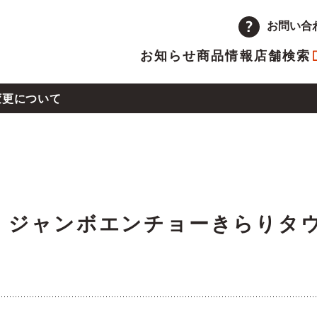
お問い合
お知らせ
商品情報
店舗検索
変更について
企業情報
品
量注文
途採用
次情報
店舗
アルバイト採用
決算短信
13号による店舗の営業時間変更について
ーポレートメッセージ
トップメッセージ
主優待制度のご案内
IRカレンダー
（木）ジャンボエンチョーきらり
革
取り組み
県熊本地方の地震による店舗の一時休業について
ランチャイズ加盟店募集
委託販売者募集
沖地震の影響による店舗の臨時休業について