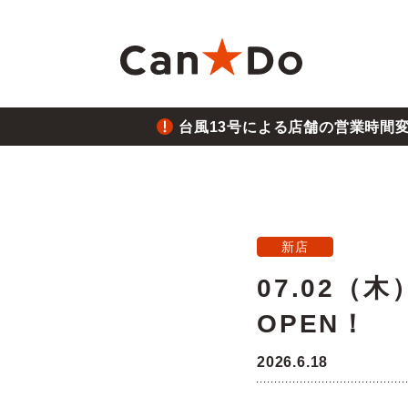
本文へ
台風13号による店舗の営業時間
重要
1つから注文
新卒採用
財務ハイライト
商
大
中
月
重要
2026.8.05
台風
Can★Doについて
コ
経営
株価・株式情報
株
新店
重要
2026.7.28
07.02
役員・組織図
沿
ご注意
熊本
OPEN！
店舗物件募集
フ
重要
2026.6.26
2026.6.18
三陸