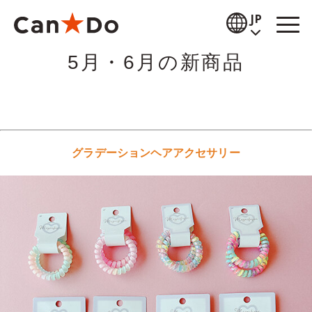
本文へ
JP
5月・6月の新商品
閲覧補助
お知らせ
商品情報
グラデーションヘアアクセサリー
店舗検索
公式通販
採用情報
企業情報
IR情報