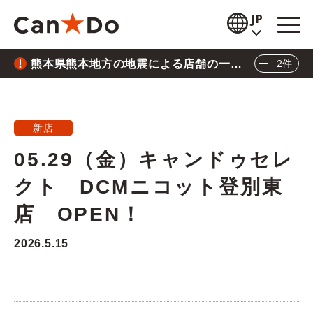
本文へ
JP
熊本県熊本地方の地震による店舗の一時
2件
閲覧補助
休業について
重要
2026.7.28
お知らせ
熊本県熊本地方の地震による店舗の一時休業に
新店
商品情報
ついて
05.29（金）キャンドゥセレ
重要
2026.6.26
店舗検索
クト DCMニコット登別東
三陸沖地震の影響による店舗の臨時休業につい
公式通販
店 OPEN！
て
閉じる
採用情報
2026.5.15
企業情報
IR情報