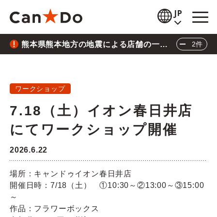
本文へ
JP
熊本県熊本地方の地震による店舗の一時
2件
閲覧補助
休業について
重要
2026.7.28
お知らせ
熊本県熊本地方の地震による店舗の一時休業に
ワークショップ
商品情報
ついて
7.18（土）イオン春日井店
重要
2026.6.26
店舗検索
にてワークショップ開催
三陸沖地震の影響による店舗の臨時休業につい
公式通販
て
2026.6.22
閉じる
採用情報
場所：キャンドゥイオン春日井店
開催日時：7/18（土） ①10:30～②13:00～③15:00
企業情報
～
作品：フラワーボックス
IR情報