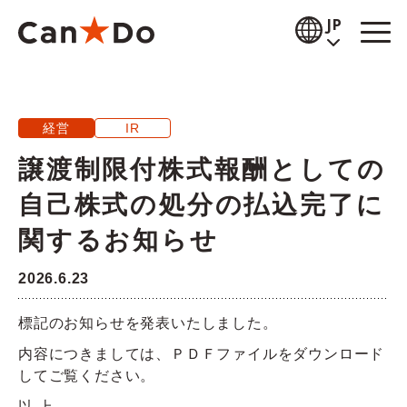
本文へ
JP
閲覧補助
経営
IR
お知らせ
譲渡制限付株式報酬としての
商品情報
自己株式の処分の払込完了に
店舗検索
関するお知らせ
公式通販
2026.6.23
採用情報
標記のお知らせを発表いたしました。
内容につきましては、ＰＤＦファイルをダウンロード
企業情報
してご覧ください。
IR情報
以 上