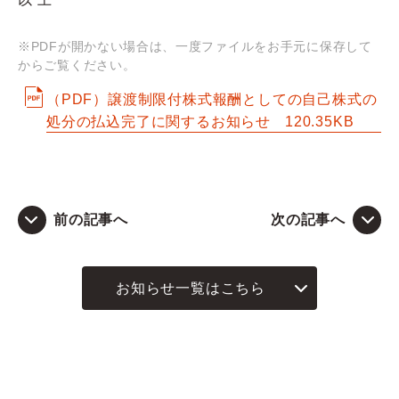
Q&A
※PDFが開かない場合は、一度ファイルをお手元に保存して
からご覧ください。
お問い合わせ
（PDF）譲渡制限付株式報酬としての自己株式の
処分の払込完了に関するお知らせ
120.35KB
前の記事へ
次の記事へ
お知らせ一覧はこちら