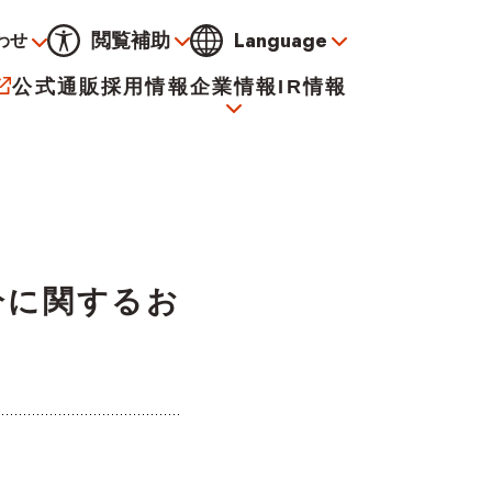
Language
閲覧補助
わせ
通常
黒
青
黄
公式通販
採用情報
企業情報
IR情報
大
標準
小
サービス
決算資料
会社概要
電子公告
分に関するお
イオンについて
海外販売事業社募集