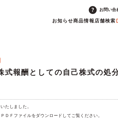
お問い合
お知らせ
商品情報
店舗検索
企業情報
品
量注文
途採用
次情報
店舗
アルバイト採用
決算短信
ーポレートメッセージ
トップメッセージ
主優待制度のご案内
IRカレンダー
株式報酬としての自己株式の処
革
取り組み
ランチャイズ加盟店募集
委託販売者募集
表いたしました。
、ＰＤＦファイルをダウンロードしてご覧ください。