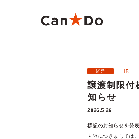
本文へ
重要
1つから注文
新卒採用
財務ハイライト
商
大
中
月
経営
IR
Can★Doについて
コ
経営
株価・株式情報
株
譲渡制限付
知らせ
役員・組織図
沿
ご注意
2026.5.26
店舗物件募集
フ
標記のお知らせを発
内容につきましては