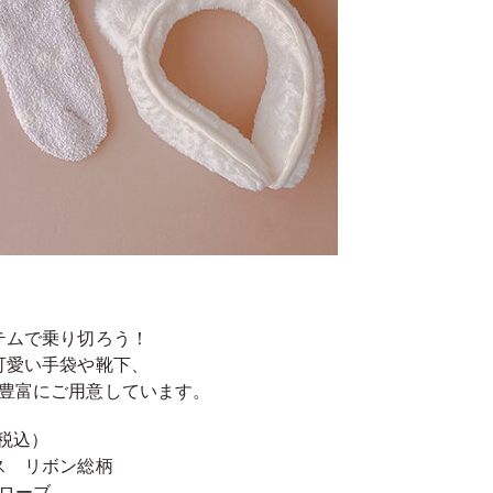
テムで乗り切ろう！
可愛い手袋や靴下、
豊富にご用意しています。
（税込）
ス リボン総柄
ローブ