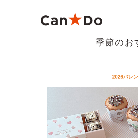
本文へ
季節のお
重要
1つから注文
新卒採用
財務ハイライト
商
大
中
月
Can★Doについて
コ
2026バレ
経営
株価・株式情報
株
役員・組織図
沿
ご注意
店舗物件募集
フ