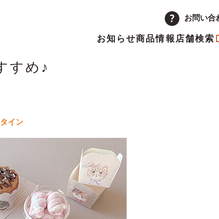
お問い合
お知らせ
商品情報
店舗検索
すすめ♪
企業情報
品
量注文
途採用
次情報
店舗
アルバイト採用
決算短信
ーポレートメッセージ
トップメッセージ
ンタイン
主優待制度のご案内
IRカレンダー
革
取り組み
ランチャイズ加盟店募集
委託販売者募集