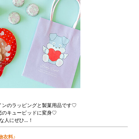
インのラッピングと製菓用品です♡
恋のキューピッドに変身♡
人にぜひ...！
物衣料♪