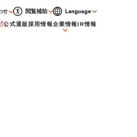
Language
閲覧補助
わせ
通常
黒
青
黄
公式通販
採用情報
企業情報
IR情報
大
標準
小
サービス
決算資料
会社概要
電子公告
イオンについて
海外販売事業社募集